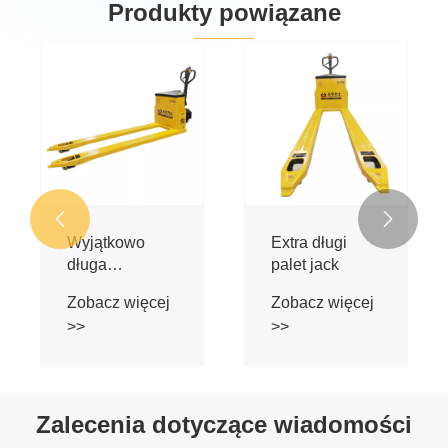
Produkty powiązane


Wydłużona
Wyjątkowo
elektryczna
długa
ciężarówka
ciężarówka
Zobacz więcej
Zobacz więcej
paletowa 2000
paletowa
>>
>>
mm
Zalecenia dotyczące wiadomości