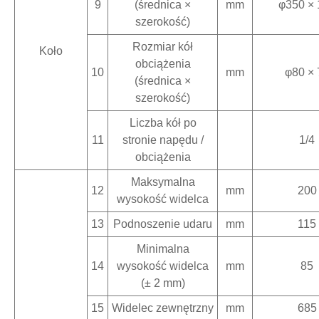
9
(średnica ×
mm
φ350 × 
szerokość)
Rozmiar kół
Koło
obciążenia
10
mm
φ80 × 
(średnica ×
szerokość)
Liczba kół po
11
stronie napędu /
1/4
obciążenia
Maksymalna
12
mm
200
wysokość widelca
13
Podnoszenie udaru
mm
115
Minimalna
14
wysokość widelca
mm
85
(± 2 mm)
15
Widelec zewnętrzny
mm
685