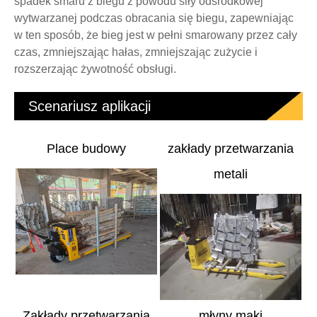
spadek smaru z biegu z powodu siły odśrodkowej
wytwarzanej podczas obracania się biegu, zapewniając
w ten sposób, że bieg jest w pełni smarowany przez cały
czas, zmniejszając hałas, zmniejszając zużycie i
rozszerzając żywotność obsługi.
Scenariusz aplikacji
Place budowy
zakłady przetwarzania
metali
Zakłady przetwarzania
młyny mąki