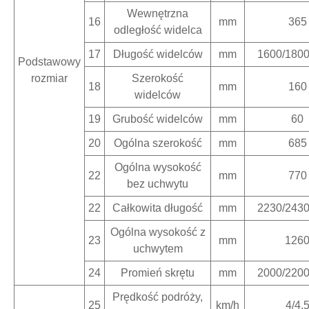
Wewnętrzna
16
mm
365
odległość widelca
17
Długość widelców
mm
1600/1800
Podstawowy
rozmiar
Szerokość
18
mm
160
widelców
19
Grubość widelców
mm
60
20
Ogólna szerokość
mm
685
Ogólna wysokość
22
mm
770
bez uchwytu
22
Całkowita długość
mm
2230/2430
Ogólna wysokość z
23
mm
126
uchwytem
24
Promień skrętu
mm
2000/2200
Prędkość podróży,
25
km/h
4/4.