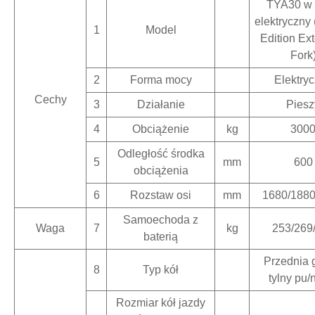
TYA30 w 
elektryczny 
1
Model
Edition Ex
Fork
2
Forma mocy
Elektry
Cechy
3
Działanie
Piesz
4
Obciążenie
kg
300
Odległość środka
5
mm
600
obciążenia
6
Rozstaw osi
mm
1680/1880
Samoechoda z
Waga
7
kg
253/269
baterią
Przednia 
8
Typ kół
tylny pu/
Rozmiar kół jazdy