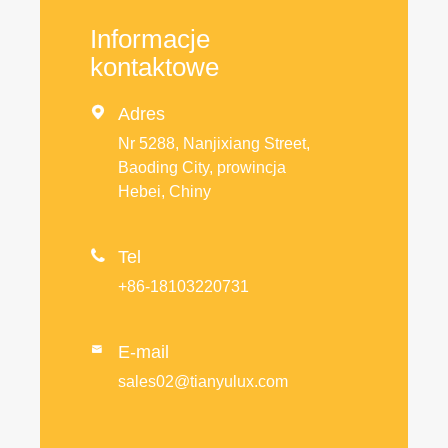
Informacje
kontaktowe

Adres
Nr 5288, Nanjixiang Street,
Baoding City, prowincja
Hebei, Chiny

Tel
+86-18103220731
E-mail

sales02@tianyulux.com