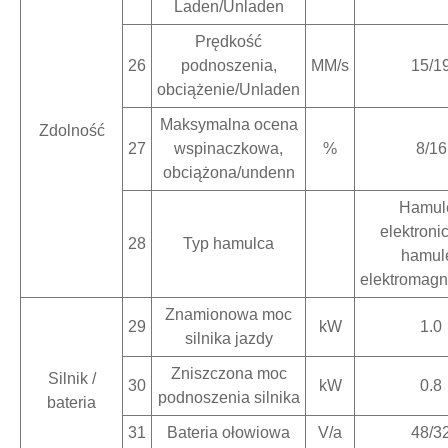
Laden/Unladen
Prędkość
26
podnoszenia,
MM/s
15/1
obciążenie/Unladen
Maksymalna ocena
Zdolność
27
wspinaczkowa,
%
8/16
obciążona/undenn
Hamul
elektronic
28
Typ hamulca
hamul
elektromagn
Znamionowa moc
29
kW
1.0
silnika jazdy
Zniszczona moc
Silnik /
30
kW
0.8
podnoszenia silnika
bateria
31
Bateria ołowiowa
V/a
48/3