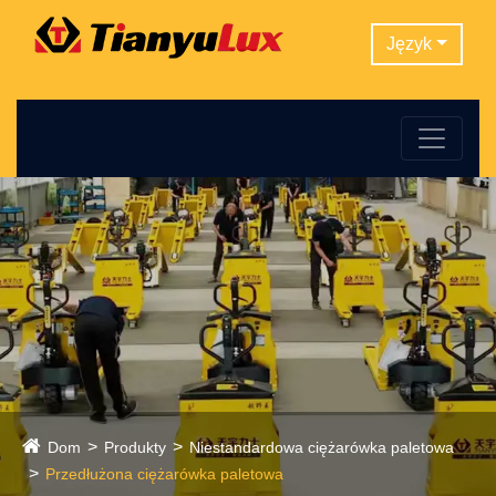
Język
Dom
Produkty
Niestandardowa ciężarówka paletowa
Przedłużona ciężarówka paletowa